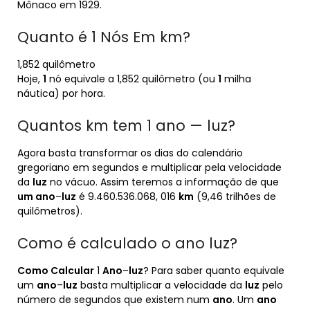
Mônaco em 1929.
Quanto é 1 Nós Em km?
1,852 quilômetro
Hoje,
1
nó equivale a 1,852 quilômetro (ou
1
milha
náutica) por hora.
Quantos km tem 1 ano — luz?
Agora basta transformar os dias do calendário
gregoriano em segundos e multiplicar pela velocidade
da
luz
no vácuo. Assim teremos a informação de que
um ano
–
luz
é 9.460.536.068, 016
km
(9,46 trilhões de
quilômetros).
Como é calculado o ano luz?
Como Calcular
1
Ano
–
luz
? Para saber quanto equivale
um
ano
–
luz
basta multiplicar a velocidade da
luz
pelo
número de segundos que existem num
ano
. Um
ano