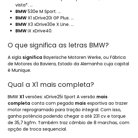
vista*. …
BMW
530e M Sport. …
BMW
X1 sDrive20i GP Plus. …
BMW
X3 xDrive30e X Line. …
BMW
iX xDrive40.
O que significa as letras BMW?
A sigla
significa
Bayerische Motoren Werke, ou Fábrica
de Motores da Baviera, Estado da Alemanha cuja capital
é Munique.
Qual a X1 mais completa?
BMW
X1
versões: xDrive25i Sport A versão
mais
completa
conta com pegada
mais
esportiva ao trazer
motor reprogramado para tração integral. Com isso,
ganha potência podendo chegar a até 231 cv e torque
de 35,7 kgfm. Também traz câmbio de 8 marchas, com
opção de troca sequencial.