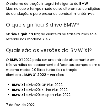
O sistema de tração integral inteligente da
BMW
.
Mesmo que o tempo mude ou se alterem as condições
de condução, o puro prazer de conduzir mantém-se.
O que significa S drive BMW?
sDrive significa
tração dianteira ou traseira, mas só é
referido nos modelos X e Z.
Quais são as versões da BMW X1?
O
BMW X1
2022 pode ser encontrado atualmente em
três
versões
de acabamento diferentes, sempre com o
mesmo motor 2.0 litros turbo flex e tração
dianteira….
BMW X1
2022 –
versões
BMW X1
sDrive20i GP Plus 2022.
BMW X1
sDrive20i X Line Plus 2022.
BMW X1
sDrive20i M Sport Plus 2022.
7 de fev. de 2022