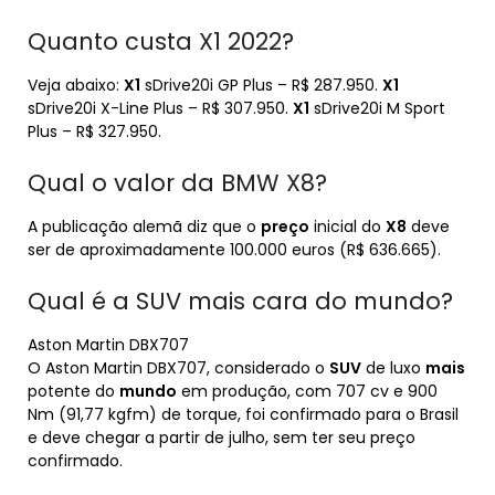
Quanto custa X1 2022?
Veja abaixo:
X1
sDrive20i GP Plus – R$ 287.950.
X1
sDrive20i X-Line Plus – R$ 307.950.
X1
sDrive20i M Sport
Plus – R$ 327.950.
Qual o valor da BMW X8?
A publicação alemã diz que o
preço
inicial do
X8
deve
ser de aproximadamente 100.000 euros (R$ 636.665).
Qual é a SUV mais cara do mundo?
Aston Martin DBX707
O Aston Martin DBX707, considerado o
SUV
de luxo
mais
potente do
mundo
em produção, com 707 cv e 900
Nm (91,77 kgfm) de torque, foi confirmado para o Brasil
e deve chegar a partir de julho, sem ter seu preço
confirmado.