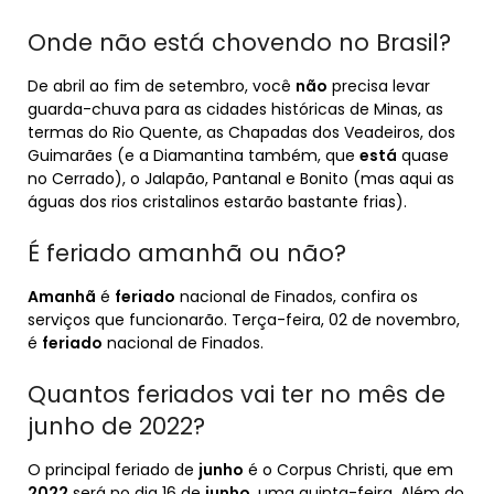
Onde não está chovendo no Brasil?
De abril ao fim de setembro, você
não
precisa levar
guarda-chuva para as cidades históricas de Minas, as
termas do Rio Quente, as Chapadas dos Veadeiros, dos
Guimarães (e a Diamantina também, que
está
quase
no Cerrado), o Jalapão, Pantanal e Bonito (mas aqui as
águas dos rios cristalinos estarão bastante frias).
É feriado amanhã ou não?
Amanhã
é
feriado
nacional de Finados, confira os
serviços que funcionarão. Terça-feira, 02 de novembro,
é
feriado
nacional de Finados.
Quantos feriados vai ter no mês de
junho de 2022?
O principal feriado de
junho
é o Corpus Christi, que em
2022
será no dia 16 de
junho
, uma quinta-feira. Além do